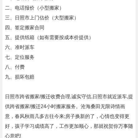
二、电话报价（小型搬家）
三、日照市上门估价（大型搬家）
四、签定搬家合同
五、提供纸箱（如有需要按成本价提供）
六、准时派车
七、定位服务
八、付费
九、损坏包赔
日照市跨省搬家/搬迁收费合理,诚实守信,日照市就近派车,提
供跨省搬家/搬迁24小时搬家服务。沧海桑田无限诗情画
意，春风秋雨几多古往今来;房子换新的了，心情也变得更
好，孩子学习成绩高了，工作更加顺心，那就祝贺你万事随
心意吧!