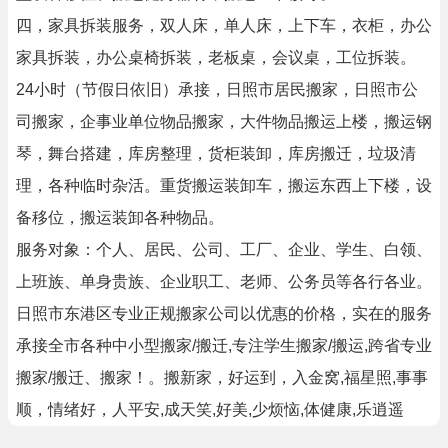
四，家具拆装服务，双人床，单人床，上下车，衣柜，办公
家具拆装，办公桌椅拆装，老板桌，会议桌，工位拆装。
24小时（节假日依旧）承接，日照市居民搬家，日照市公
司搬家，企事业单位物品搬家，大件物品搬运上楼，搬运钢
琴，舞台搭建，库房整理，货柜装卸，库房搬迁，垃圾清
理，各种临时杂活。重货搬运装卸车，搬运东西上下楼，设
备移位，搬运装卸各种物品。
服务对象：个人、居民、公司、工厂、企业、学生、白领、
上班族、单身贵族、企业职工、老师、公务员等各行各业。
日照市东港区专业正规搬家公司以优惠的价格，实在的服务
承‌‌接全市各种中小型搬家/搬迁,专注学生搬家/搬运,跨省专业
搬家/搬迁、搬家！。搬新家，好运到，入金窝,福星照,事事
顺，情绪好，人平安,成天笑,好美,少烦恼,体健康,乐逍遥