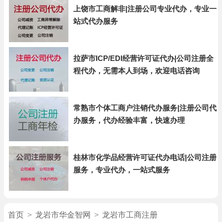
上饶市工商解非|注册公司专业代办，专业一
站式代办服务
拉萨市ICP/EDI经营许可证代办|公司注册全
程代办，无需本人到场，欢迎电话咨询
常熟市个体工商户注销代办服务|注册公司代
办服务，代办经验丰富，快速办理
桂林市化学品经营许可证代办电话|公司注册
服务，专业代办，一站式服务
首页
>
龙岩市华金智网
>
龙岩市工商注册