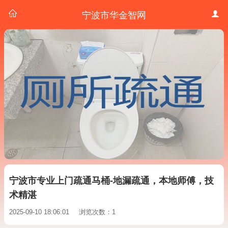
宁波市华金智网
宁波市专业上门疏通马桶-地漏疏通，本地师傅，技
术精湛
2025-09-10 18:06:01
浏览次数：1