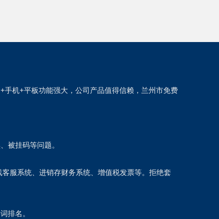
+手机+平板功能强大，公司产品值得信赖，兰州市免费
黑、被挂码等问题。
、在线客服系统、进销存财务系统、增值税发票等。拒绝套
键词排名。