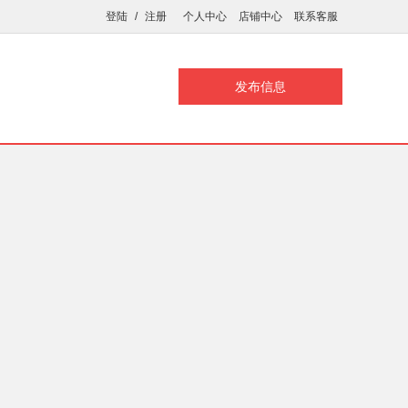
登陆
/
注册
个人中心
店铺中心
联系客服
发布信息