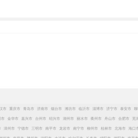
汉市
重庆市
青岛市
济南市
烟台市
潍坊市
临沂市
淄博市
济宁市
泰安市
聊
州市
金华市
嘉兴市
台州市
绍兴市
湖州市
丽水市
衢州市
舟山市
合肥市
芜
市
漳州市
宁德市
三明市
南平市
龙岩市
南宁市
柳州市
桂林市
北海市
海口