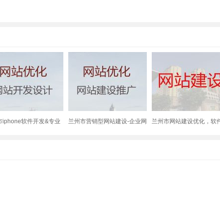
iphone软件开发&专业
兰州市营销型网站建设-企业网
兰州市网站建设优化，软
建设，企业解决方案
站开发，收费透明
发,一站式建站服务