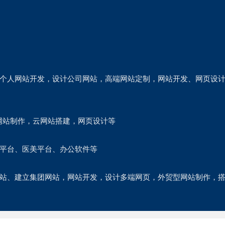
个人网站开发，设计公司网站，高端网站定制，网站开发、网页设
网站制作，云网站搭建，网页设计等
平台、医美平台、办公软件等
站、建立集团网站，网站开发，设计多端网页，外贸型网站制作，