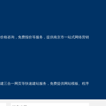
计价格咨询，免费报价等服务，提供南京市一站式网络营销
搭建三合一网页等快速建站服务，免费提供网站模板、程序