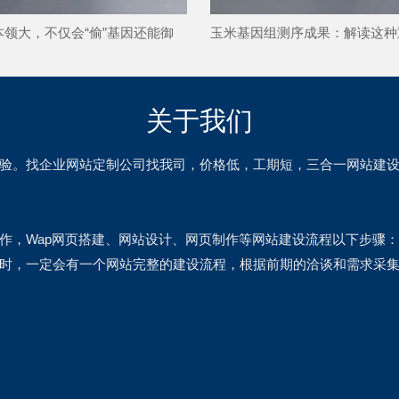
领大，不仅会“偷”基因还能御
玉米基因组测序成果：解读这种
生物界的生存高手
的遗传密码特征
关于我们
验。找企业网站定制公司找我司，价格低，工期短，三合一网站建
作，Wap网页搭建、网站设计、网页制作等网站建设流程以下步骤：
时，一定会有一个网站完整的建设流程，根据前期的洽谈和需求采