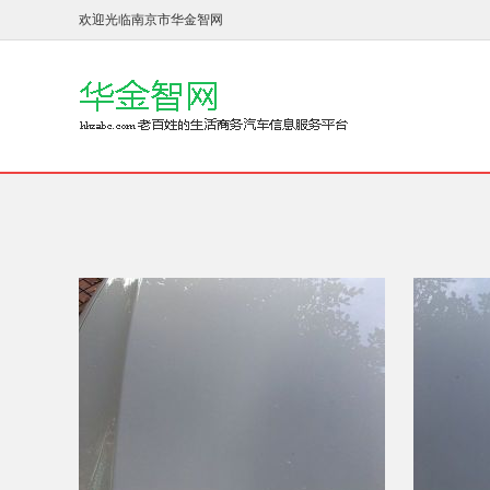
欢迎光临南京市华金智网