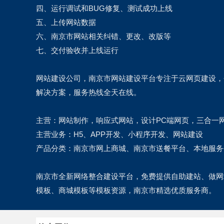
四、运行调试和BUG修复、测试成功上线
五、上传网站数据
六、南京市网站相关纠错、更改、改版等
七、交付验收并上线运行
网站建设公司，南京市网站建设平台专注于云网页建设，
解决方案，服务热线全天在线。
主营：网站制作，响应式网站，设计PC端网页，三合一
主营业务：H5、APP开发、小程序开发、网站建设
产品分类：南京市网上商城、南京市送餐平台、本地服务
南京市全新网络整合建设平台，免费提供自助建站、做网
模板、商城模板等模板资源，南京市精选优质服务商。