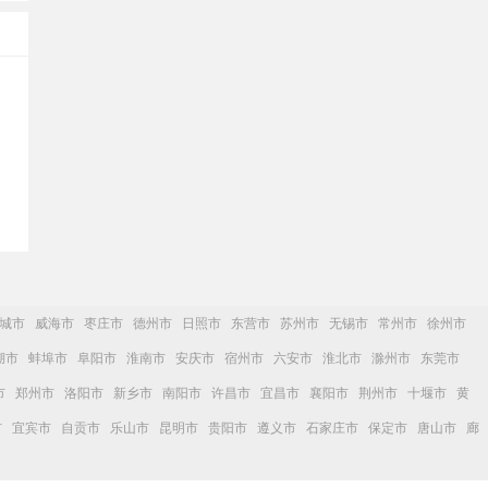
城市
威海市
枣庄市
德州市
日照市
东营市
苏州市
无锡市
常州市
徐州市
湖市
蚌埠市
阜阳市
淮南市
安庆市
宿州市
六安市
淮北市
滁州市
东莞市
市
郑州市
洛阳市
新乡市
南阳市
许昌市
宜昌市
襄阳市
荆州市
十堰市
黄
市
宜宾市
自贡市
乐山市
昆明市
贵阳市
遵义市
石家庄市
保定市
唐山市
廊