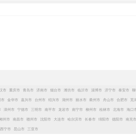
汉市
重庆市
青岛市
济南市
烟台市
潍坊市
临沂市
淄博市
济宁市
泰安市
聊
州市
金华市
嘉兴市
台州市
绍兴市
湖州市
丽水市
衢州市
舟山市
合肥市
芜
市
漳州市
宁德市
三明市
南平市
龙岩市
南宁市
柳州市
桂林市
北海市
海口
郴州市
南昌市
赣州市
沈阳市
大连市
哈尔滨市
长春市
绵阳市
德阳市
南充
西宁市
昆山市
三亚市