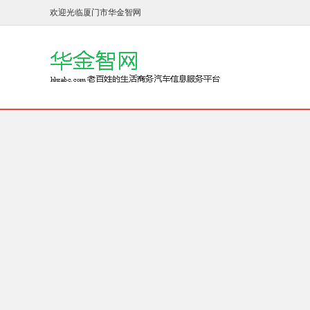
欢迎光临厦门市华金智网