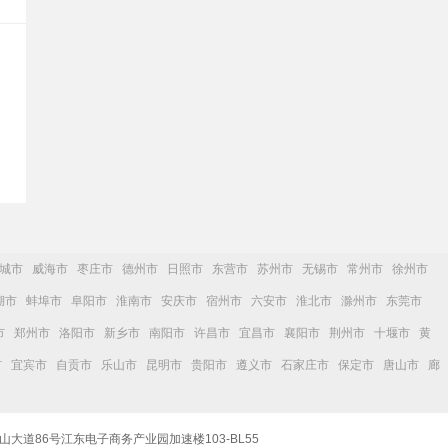
城市
威海市
枣庄市
德州市
日照市
东营市
苏州市
无锡市
常州市
徐州市
湖市
蚌埠市
阜阳市
淮南市
安庆市
宿州市
六安市
淮北市
滁州市
东莞市
市
郑州市
洛阳市
新乡市
南阳市
许昌市
宜昌市
襄阳市
荆州市
十堰市
黄
市
宜宾市
自贡市
乐山市
昆明市
贵阳市
遵义市
石家庄市
保定市
唐山市
廊
大道86号江东电子商务产业园加速楼103-BL55