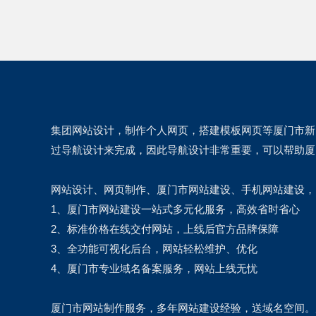
集团网站设计，制作个人网页，搭建模板网页等厦门市新
过导航设计来完成，因此导航设计非常重要，可以帮助厦
网站设计、网页制作、厦门市网站建设、手机网站建设，
1、厦门市网站建设一站式多元化服务，高效省时省心
2、标准价格在线交付网站，上线后官方品牌保障
3、全功能可视化后台，网站轻松维护、优化
4、厦门市专业域名备案服务，网站上线无忧
厦门市网站制作服务，多年网站建设经验，送域名空间。