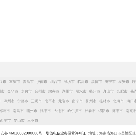
汉市
重庆市
青岛市
济南市
烟台市
潍坊市
临沂市
淄博市
济宁市
泰安市
聊
州市
金华市
嘉兴市
台州市
绍兴市
湖州市
丽水市
衢州市
舟山市
合肥市
芜
市
漳州市
宁德市
三明市
南平市
龙岩市
南宁市
柳州市
桂林市
北海市
海口
郴州市
南昌市
赣州市
沈阳市
大连市
哈尔滨市
长春市
绵阳市
德阳市
南充
西宁市
昆山市
三亚市
备 46010002000080号
增值电信业务经营许可证
地址：海南省海口市美兰区琼山