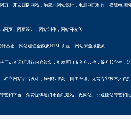
网页，开发团队网站，响应式网站设计，电脑网页制作，搭建电脑网
ap网页，网页设计，网站制作，网站开发等
设计基础，网站建设全静态HTML页面，网站安全系数高。
基于访客调研进行内容策划，引发厦门市客户共鸣，提升转化率，
，独立网站后台设计，操作权限高，自主管理。无需专业技术人员
等营销平台，免费提供厦门市自助建站、做网站、快速建站等营销