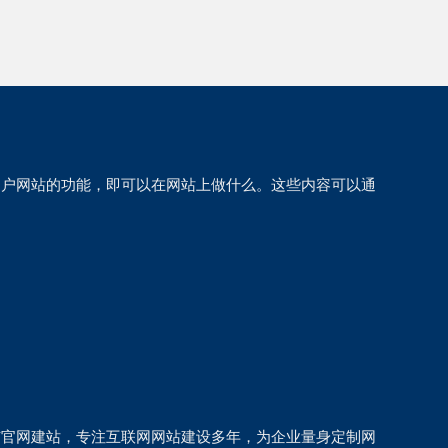
用户网站的功能，即可以在网站上做什么。这些内容可以通
市官网建站，专注互联网网站建设多年，为企业量身定制网